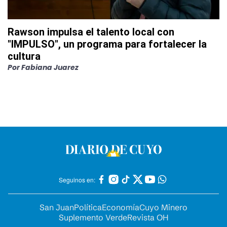
Rawson impulsa el talento local con
"IMPULSO", un programa para fortalecer la
cultura
Por
Fabiana Juarez
Seguinos en:
San Juan
Política
Economía
Cuyo Minero
Suplemento Verde
Revista OH