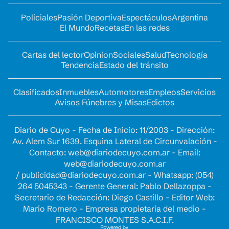
Policiales
Pasión Deportiva
Espectáculos
Argentina
El Mundo
Recetas
En las redes
Cartas del lector
Opinion
Sociales
Salud
Tecnología
Tendencia
Estado del tránsito
Clasificados
Inmuebles
Automotores
Empleos
Servicios
Avisos Fúnebres y Misas
Edictos
Diario de Cuyo - Fecha de Inicio: 11/2003 - Dirección:
Av. Alem Sur 1639. Esquina Lateral de Circunvalación -
Contacto:
web@diariodecuyo.com.ar
- Email:
web@diariodecuyo.com.ar
/
publicidad@diariodecuyo.com.ar
-
Whatsapp: (054)
264 5045343 - Gerente General: Pablo Dellazoppa -
Secretario de Redacción: Diego Castillo - Editor Web:
Mario Romero - Empresa propietaria del medio -
FRANCISCO MONTES S.A.C.I.F.