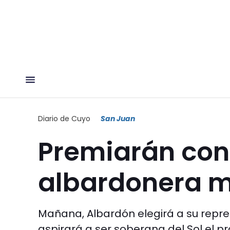
Diario de Cuyo
San Juan
Premiarán con 
albardonera m
Mañana, Albardón elegirá a su repr
aspirará a ser soberana del Sol el 