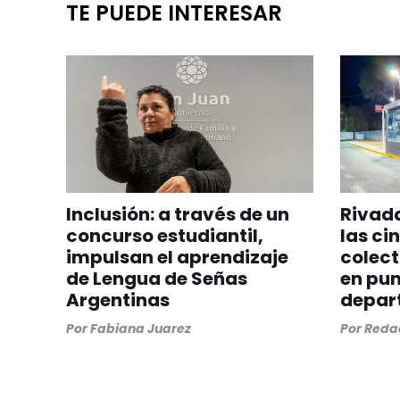
TE PUEDE INTERESAR
Inclusión: a través de un
Rivada
concurso estudiantil,
las ci
impulsan el aprendizaje
colect
de Lengua de Señas
en pun
Argentinas
depar
Por
Fabiana Juarez
Por
Redac