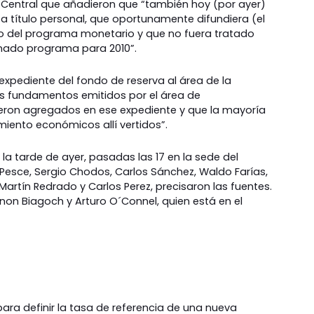
o Central que añadieron que “también hoy (por ayer)
a a título personal, que oportunamente difundiera (el
o del programa monetario y que no fuera tratado
onado programa para 2010”.
expediente del fondo de reserva al área de la
os fundamentos emitidos por el área de
eron agregados en ese expediente y que la mayoría
miento económicos allí vertidos”.
n la tarde de ayer, pasadas las 17 en la sede del
 Pesce, Sergio Chodos, Carlos Sánchez, Waldo Farías,
artín Redrado y Carlos Perez, precisaron las fuentes.
non Biagoch y Arturo O´Connel, quien está en el
ara definir la tasa de referencia de una nueva