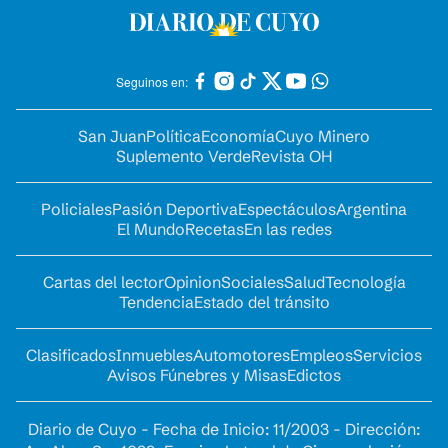
Seguinos en:
San Juan
Política
Economía
Cuyo Minero
Suplemento Verde
Revista OH
Policiales
Pasión Deportiva
Espectáculos
Argentina
El Mundo
Recetas
En las redes
Cartas del lector
Opinion
Sociales
Salud
Tecnología
Tendencia
Estado del tránsito
Clasificados
Inmuebles
Automotores
Empleos
Servicios
Avisos Fúnebres y Misas
Edictos
Diario de Cuyo - Fecha de Inicio: 11/2003 - Dirección: