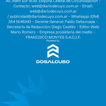
Av. Alem Sur 1639. Esquina Lateral de Circunvalación -
Contacto:
web@diariodecuyo.com.ar
- Email:
web@diariodecuyo.com.ar
/
publicidad@diariodecuyo.com.ar
-
Whatsapp: (054)
264 5045343 - Gerente General: Pablo Dellazoppa -
Secretario de Redacción: Diego Castillo - Editor Web:
Mario Romero - Empresa propietaria del medio -
FRANCISCO MONTES S.A.C.I.F.