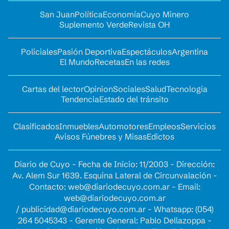
San Juan
Política
Economía
Cuyo Minero
Suplemento Verde
Revista OH
Policiales
Pasión Deportiva
Espectáculos
Argentina
El Mundo
Recetas
En las redes
Cartas del lector
Opinion
Sociales
Salud
Tecnología
Tendencia
Estado del tránsito
Clasificados
Inmuebles
Automotores
Empleos
Servicios
Avisos Fúnebres y Misas
Edictos
Diario de Cuyo - Fecha de Inicio: 11/2003 - Dirección:
Av. Alem Sur 1639. Esquina Lateral de Circunvalación -
Contacto:
web@diariodecuyo.com.ar
- Email:
web@diariodecuyo.com.ar
/
publicidad@diariodecuyo.com.ar
-
Whatsapp: (054)
264 5045343 - Gerente General: Pablo Dellazoppa -