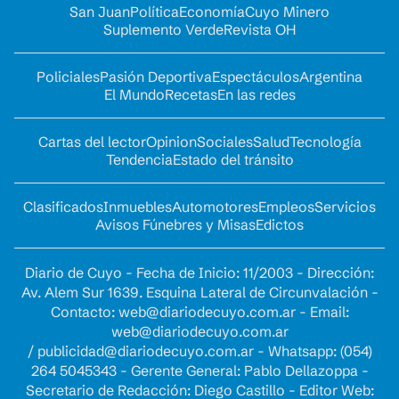
San Juan
Política
Economía
Cuyo Minero
Suplemento Verde
Revista OH
Policiales
Pasión Deportiva
Espectáculos
Argentina
El Mundo
Recetas
En las redes
Cartas del lector
Opinion
Sociales
Salud
Tecnología
Tendencia
Estado del tránsito
Clasificados
Inmuebles
Automotores
Empleos
Servicios
Avisos Fúnebres y Misas
Edictos
Diario de Cuyo - Fecha de Inicio: 11/2003 - Dirección:
Av. Alem Sur 1639. Esquina Lateral de Circunvalación -
Contacto:
web@diariodecuyo.com.ar
- Email:
web@diariodecuyo.com.ar
/
publicidad@diariodecuyo.com.ar
-
Whatsapp: (054)
264 5045343 - Gerente General: Pablo Dellazoppa -
Secretario de Redacción: Diego Castillo - Editor Web: