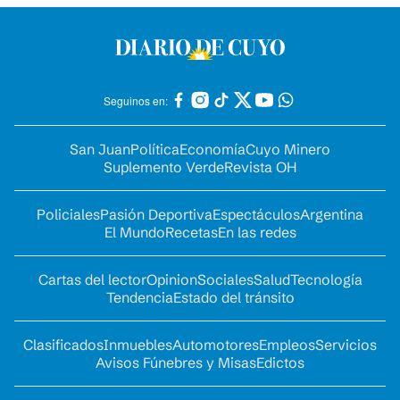
Seguinos en:
San Juan
Política
Economía
Cuyo Minero
Suplemento Verde
Revista OH
Policiales
Pasión Deportiva
Espectáculos
Argentina
El Mundo
Recetas
En las redes
Cartas del lector
Opinion
Sociales
Salud
Tecnología
Tendencia
Estado del tránsito
Clasificados
Inmuebles
Automotores
Empleos
Servicios
Avisos Fúnebres y Misas
Edictos