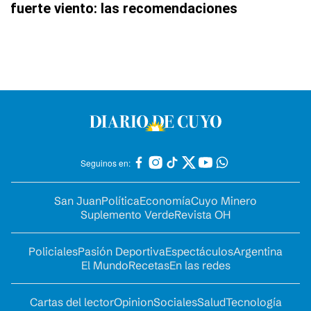
fuerte viento: las recomendaciones
Seguinos en:
San Juan
Política
Economía
Cuyo Minero
Suplemento Verde
Revista OH
Policiales
Pasión Deportiva
Espectáculos
Argentina
El Mundo
Recetas
En las redes
Cartas del lector
Opinion
Sociales
Salud
Tecnología