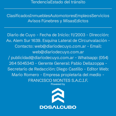
Tendencia
Estado del tránsito
Clasificados
Inmuebles
Automotores
Empleos
Servicios
Avisos Fúnebres y Misas
Edictos
Diario de Cuyo - Fecha de Inicio: 11/2003 - Dirección:
Av. Alem Sur 1639. Esquina Lateral de Circunvalación -
Contacto:
web@diariodecuyo.com.ar
- Email:
web@diariodecuyo.com.ar
/
publicidad@diariodecuyo.com.ar
-
Whatsapp: (054)
264 5045343 - Gerente General: Pablo Dellazoppa -
Secretario de Redacción: Diego Castillo - Editor Web:
Mario Romero - Empresa propietaria del medio -
FRANCISCO MONTES S.A.C.I.F.