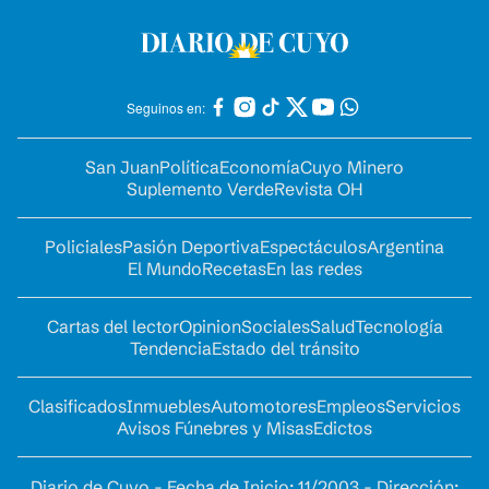
Seguinos en:
San Juan
Política
Economía
Cuyo Minero
Suplemento Verde
Revista OH
Policiales
Pasión Deportiva
Espectáculos
Argentina
El Mundo
Recetas
En las redes
Cartas del lector
Opinion
Sociales
Salud
Tecnología
Tendencia
Estado del tránsito
Clasificados
Inmuebles
Automotores
Empleos
Servicios
Avisos Fúnebres y Misas
Edictos
Diario de Cuyo - Fecha de Inicio: 11/2003 - Dirección: