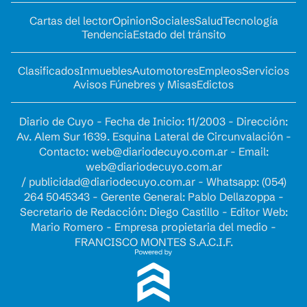
Cartas del lector
Opinion
Sociales
Salud
Tecnología
Tendencia
Estado del tránsito
Clasificados
Inmuebles
Automotores
Empleos
Servicios
Avisos Fúnebres y Misas
Edictos
Diario de Cuyo - Fecha de Inicio: 11/2003 - Dirección:
Av. Alem Sur 1639. Esquina Lateral de Circunvalación -
Contacto:
web@diariodecuyo.com.ar
- Email:
web@diariodecuyo.com.ar
/
publicidad@diariodecuyo.com.ar
-
Whatsapp: (054)
264 5045343 - Gerente General: Pablo Dellazoppa -
Secretario de Redacción: Diego Castillo - Editor Web:
Mario Romero - Empresa propietaria del medio -
FRANCISCO MONTES S.A.C.I.F.