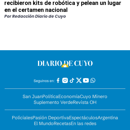
recibieron kits de robótica y pelean un lugar
en el certamen nacional
Por
Redacción Diario de Cuyo
Seguinos en:
San Juan
Política
Economía
Cuyo Minero
Suplemento Verde
Revista OH
Policiales
Pasión Deportiva
Espectáculos
Argentina
El Mundo
Recetas
En las redes