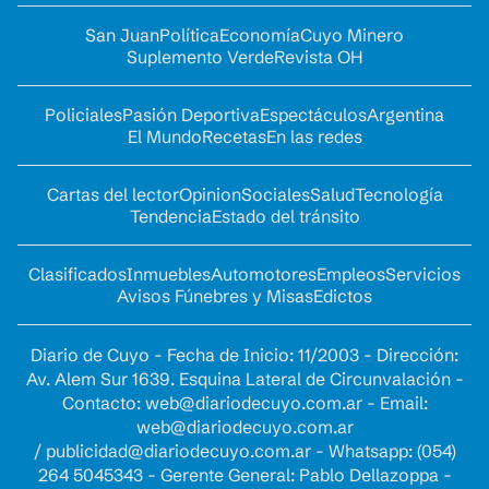
San Juan
Política
Economía
Cuyo Minero
Suplemento Verde
Revista OH
Policiales
Pasión Deportiva
Espectáculos
Argentina
El Mundo
Recetas
En las redes
Cartas del lector
Opinion
Sociales
Salud
Tecnología
Tendencia
Estado del tránsito
Clasificados
Inmuebles
Automotores
Empleos
Servicios
Avisos Fúnebres y Misas
Edictos
Diario de Cuyo - Fecha de Inicio: 11/2003 - Dirección:
Av. Alem Sur 1639. Esquina Lateral de Circunvalación -
Contacto:
web@diariodecuyo.com.ar
- Email:
web@diariodecuyo.com.ar
/
publicidad@diariodecuyo.com.ar
-
Whatsapp: (054)
264 5045343 - Gerente General: Pablo Dellazoppa -