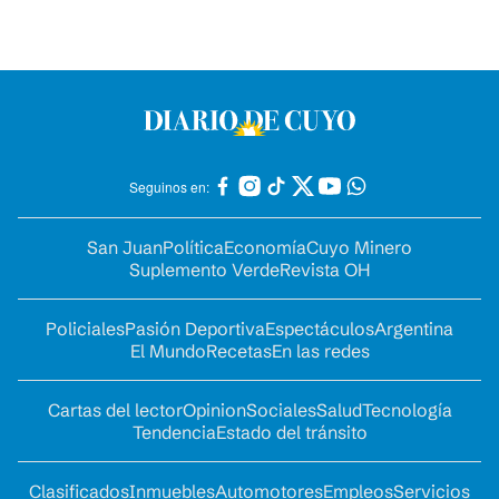
Seguinos en:
San Juan
Política
Economía
Cuyo Minero
Suplemento Verde
Revista OH
Policiales
Pasión Deportiva
Espectáculos
Argentina
El Mundo
Recetas
En las redes
Cartas del lector
Opinion
Sociales
Salud
Tecnología
Tendencia
Estado del tránsito
Clasificados
Inmuebles
Automotores
Empleos
Servicios