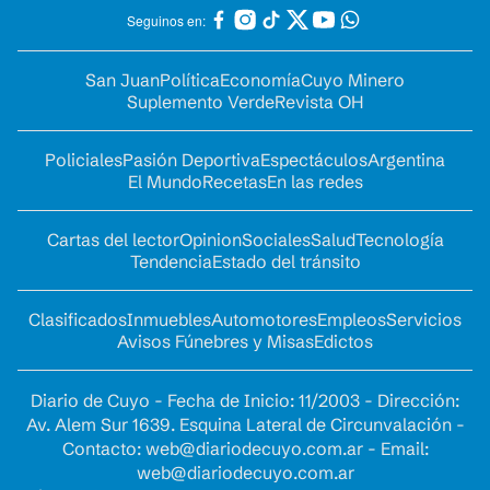
Seguinos en:
San Juan
Política
Economía
Cuyo Minero
Suplemento Verde
Revista OH
Policiales
Pasión Deportiva
Espectáculos
Argentina
El Mundo
Recetas
En las redes
Cartas del lector
Opinion
Sociales
Salud
Tecnología
Tendencia
Estado del tránsito
Clasificados
Inmuebles
Automotores
Empleos
Servicios
Avisos Fúnebres y Misas
Edictos
Diario de Cuyo - Fecha de Inicio: 11/2003 - Dirección:
Av. Alem Sur 1639. Esquina Lateral de Circunvalación -
Contacto:
web@diariodecuyo.com.ar
- Email:
web@diariodecuyo.com.ar