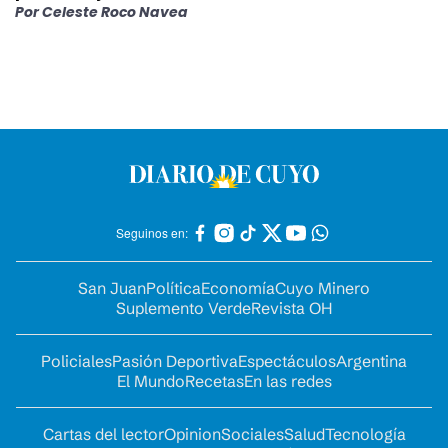
Por
Celeste Roco Navea
Seguinos en:
San Juan
Política
Economía
Cuyo Minero
Suplemento Verde
Revista OH
Policiales
Pasión Deportiva
Espectáculos
Argentina
El Mundo
Recetas
En las redes
Cartas del lector
Opinion
Sociales
Salud
Tecnología