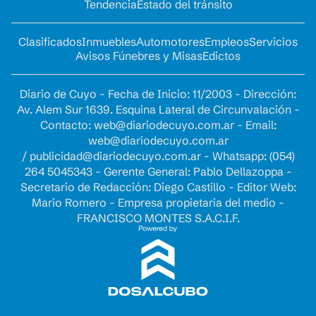
Tendencia
Estado del tránsito
Clasificados
Inmuebles
Automotores
Empleos
Servicios
Avisos Fúnebres y Misas
Edictos
Diario de Cuyo - Fecha de Inicio: 11/2003 - Dirección:
Av. Alem Sur 1639. Esquina Lateral de Circunvalación -
Contacto:
web@diariodecuyo.com.ar
- Email:
web@diariodecuyo.com.ar
/
publicidad@diariodecuyo.com.ar
-
Whatsapp: (054)
264 5045343 - Gerente General: Pablo Dellazoppa -
Secretario de Redacción: Diego Castillo - Editor Web:
Mario Romero - Empresa propietaria del medio -
FRANCISCO MONTES S.A.C.I.F.