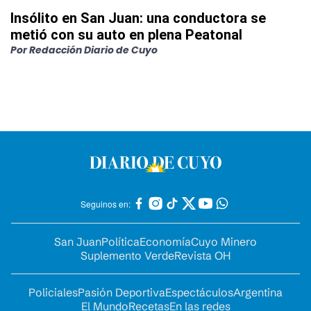
Insólito en San Juan: una conductora se
metió con su auto en plena Peatonal
Por
Redacción Diario de Cuyo
Seguinos en:
San Juan
Política
Economía
Cuyo Minero
Suplemento Verde
Revista OH
Policiales
Pasión Deportiva
Espectáculos
Argentina
El Mundo
Recetas
En las redes