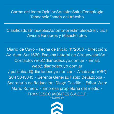
Cartas del lector
Opinion
Sociales
Salud
Tecnología
Tendencia
Estado del tránsito
Clasificados
Inmuebles
Automotores
Empleos
Servicios
Avisos Fúnebres y Misas
Edictos
Diario de Cuyo - Fecha de Inicio: 11/2003 - Dirección:
Av. Alem Sur 1639. Esquina Lateral de Circunvalación -
Contacto:
web@diariodecuyo.com.ar
- Email:
web@diariodecuyo.com.ar
/
publicidad@diariodecuyo.com.ar
-
Whatsapp: (054)
264 5045343 - Gerente General: Pablo Dellazoppa -
Secretario de Redacción: Diego Castillo - Editor Web:
Mario Romero - Empresa propietaria del medio -
FRANCISCO MONTES S.A.C.I.F.