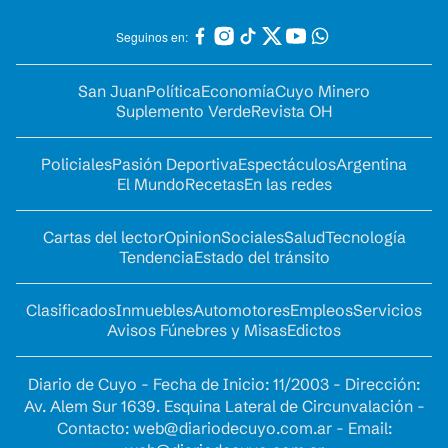
Seguinos en:
San Juan
Política
Economía
Cuyo Minero
Suplemento Verde
Revista OH
Policiales
Pasión Deportiva
Espectáculos
Argentina
El Mundo
Recetas
En las redes
Cartas del lector
Opinion
Sociales
Salud
Tecnología
Tendencia
Estado del tránsito
Clasificados
Inmuebles
Automotores
Empleos
Servicios
Avisos Fúnebres y Misas
Edictos
Diario de Cuyo - Fecha de Inicio: 11/2003 - Dirección:
Av. Alem Sur 1639. Esquina Lateral de Circunvalación -
Contacto:
web@diariodecuyo.com.ar
- Email: