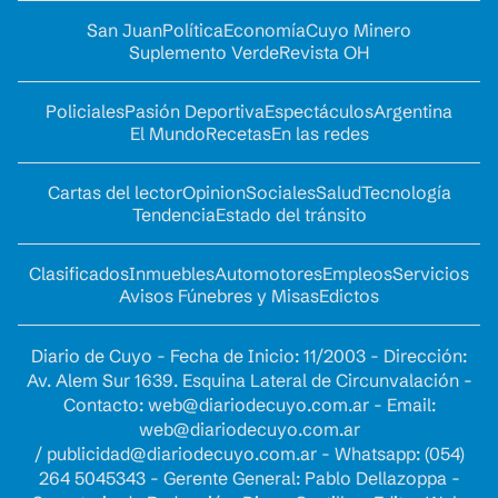
San Juan
Política
Economía
Cuyo Minero
Suplemento Verde
Revista OH
Policiales
Pasión Deportiva
Espectáculos
Argentina
El Mundo
Recetas
En las redes
Cartas del lector
Opinion
Sociales
Salud
Tecnología
Tendencia
Estado del tránsito
Clasificados
Inmuebles
Automotores
Empleos
Servicios
Avisos Fúnebres y Misas
Edictos
Diario de Cuyo - Fecha de Inicio: 11/2003 - Dirección:
Av. Alem Sur 1639. Esquina Lateral de Circunvalación -
Contacto:
web@diariodecuyo.com.ar
- Email:
web@diariodecuyo.com.ar
/
publicidad@diariodecuyo.com.ar
-
Whatsapp: (054)
264 5045343 - Gerente General: Pablo Dellazoppa -