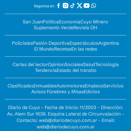
Seguinos en:
San Juan
Política
Economía
Cuyo Minero
Suplemento Verde
Revista OH
Policiales
Pasión Deportiva
Espectáculos
Argentina
El Mundo
Recetas
En las redes
Cartas del lector
Opinion
Sociales
Salud
Tecnología
Tendencia
Estado del tránsito
Clasificados
Inmuebles
Automotores
Empleos
Servicios
Avisos Fúnebres y Misas
Edictos
Diario de Cuyo - Fecha de Inicio: 11/2003 - Dirección:
Av. Alem Sur 1639. Esquina Lateral de Circunvalación -
Contacto:
web@diariodecuyo.com.ar
- Email:
web@diariodecuyo.com.ar