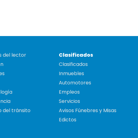
 del lector
Clasificados
on
Clasificados
es
Inmuebles
Automotores
logía
Empleos
ncia
Servicios
 del tránsito
Avisos Fúnebres y Misas
Edictos