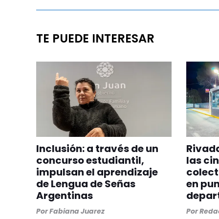
TE PUEDE INTERESAR
Inclusión: a través de un
Rivada
concurso estudiantil,
las ci
impulsan el aprendizaje
colect
de Lengua de Señas
en pun
Argentinas
depar
Por
Fabiana Juarez
Por
Redac