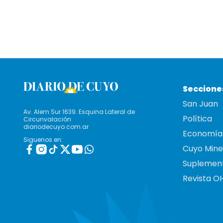
Seccione
San Juan
Av. Alem Sur 1639. Esquina Lateral de
Política
Circunvalación
diariodecuyo.com.ar
Economía
Siguenos en:
Cuyo Mine
Suplemen
Revista O