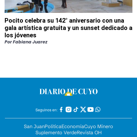
Pocito celebra su 142° aniversario con una
gala artística gratuita y un sunset dedicado a
los jóvenes
Por
Fabiana Juarez
Seguinos en:
San Juan
Política
Economía
Cuyo Minero
Suplemento Verde
Revista OH