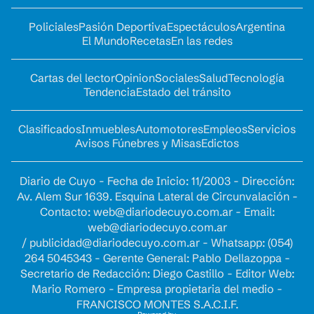
Policiales
Pasión Deportiva
Espectáculos
Argentina
El Mundo
Recetas
En las redes
Cartas del lector
Opinion
Sociales
Salud
Tecnología
Tendencia
Estado del tránsito
Clasificados
Inmuebles
Automotores
Empleos
Servicios
Avisos Fúnebres y Misas
Edictos
Diario de Cuyo - Fecha de Inicio: 11/2003 - Dirección:
Av. Alem Sur 1639. Esquina Lateral de Circunvalación -
Contacto:
web@diariodecuyo.com.ar
- Email:
web@diariodecuyo.com.ar
/
publicidad@diariodecuyo.com.ar
-
Whatsapp: (054)
264 5045343 - Gerente General: Pablo Dellazoppa -
Secretario de Redacción: Diego Castillo - Editor Web:
Mario Romero - Empresa propietaria del medio -
FRANCISCO MONTES S.A.C.I.F.