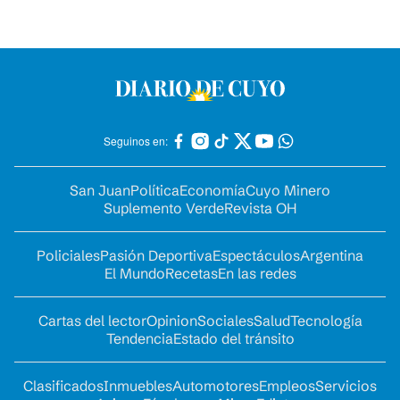
Seguinos en:
San Juan
Política
Economía
Cuyo Minero
Suplemento Verde
Revista OH
Policiales
Pasión Deportiva
Espectáculos
Argentina
El Mundo
Recetas
En las redes
Cartas del lector
Opinion
Sociales
Salud
Tecnología
Tendencia
Estado del tránsito
Clasificados
Inmuebles
Automotores
Empleos
Servicios