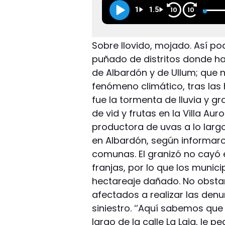
1
1.5
10
10
Sobre llovido, mojado. Así po
puñado de distritos donde ha
de Albardón y de Ullum; que
fenómeno climático, tras las
fue la tormenta de lluvia y g
de vid y frutas en la Villa Auro
productora de uvas a lo largo
en Albardón, según informaro
comunas. El granizó no cayó 
franjas, por lo que los munic
hectareaje dañado. No obsta
afectados a realizar las den
siniestro. ‘’Aquí sabemos que
largo de la calle La Laja, le 