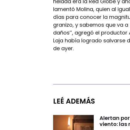
helada era la Red Globe y aho
lamentó Molina, quien al igua
días para conocer la magnitu
granizo, y sabemos que va a 
daños’’, agregó el productor A
Laja había logrado salvarse d
de ayer.
LEÉ ADEMÁS
Alertan por
viento: la