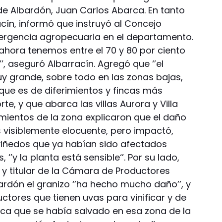
e de Albardón, Juan Carlos Abarca. En tanto
acín, informó que instruyó al Concejo
mergencia agropecuaria en el departamento.
e ahora tenemos entre el 70 y 80 por ciento
’, aseguró Albarracín. Agregó que ‘’el
y grande, sobre todo en las zonas bajas,
que es de diferimientos y fincas más
e, y que abarca las villas Aurora y Villa
imientos de la zona explicaron que el daño
s visiblemente elocuente, pero impactó,
viñedos que ya habían sido afectados
‘’y la planta está sensible‘’. Por su lado,
r y titular de la Cámara de Productores
ardón el granizo ‘’ha hecho mucho daño’’, y
tores que tienen uvas para vinificar y de
nica que se había salvado en esa zona de la