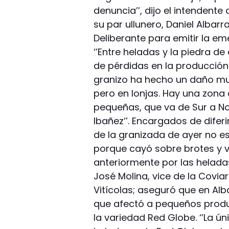
denuncia’’, dijo el intendent
su par ullunero, Daniel Albarr
Deliberante para emitir la e
‘’Entre heladas y la piedra d
de pérdidas en la producción’
granizo ha hecho un daño mu
pero en lonjas. Hay una zona 
pequeñas, que va de Sur a Nort
Ibañez’’. Encargados de difer
de la granizada de ayer no e
porque cayó sobre brotes y 
anteriormente por las heladas, 
José Molina, vice de la Covia
Vitícolas; aseguró que en Alb
que afectó a pequeños produc
la variedad Red Globe. ‘’La ú