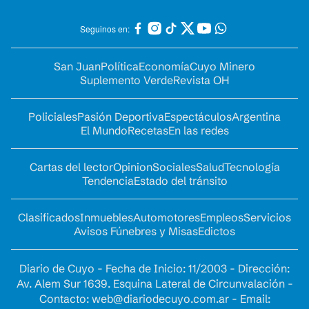
Seguinos en:
San Juan
Política
Economía
Cuyo Minero
Suplemento Verde
Revista OH
Policiales
Pasión Deportiva
Espectáculos
Argentina
El Mundo
Recetas
En las redes
Cartas del lector
Opinion
Sociales
Salud
Tecnología
Tendencia
Estado del tránsito
Clasificados
Inmuebles
Automotores
Empleos
Servicios
Avisos Fúnebres y Misas
Edictos
Diario de Cuyo - Fecha de Inicio: 11/2003 - Dirección:
Av. Alem Sur 1639. Esquina Lateral de Circunvalación -
Contacto:
web@diariodecuyo.com.ar
- Email: