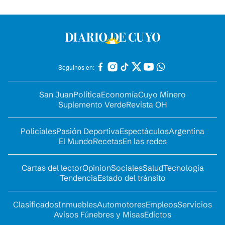
Seguinos en:
San Juan
Política
Economía
Cuyo Minero
Suplemento Verde
Revista OH
Policiales
Pasión Deportiva
Espectáculos
Argentina
El Mundo
Recetas
En las redes
Cartas del lector
Opinion
Sociales
Salud
Tecnología
Tendencia
Estado del tránsito
Clasificados
Inmuebles
Automotores
Empleos
Servicios
Avisos Fúnebres y Misas
Edictos