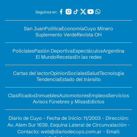
Seguinos en:
San Juan
Política
Economía
Cuyo Minero
Suplemento Verde
Revista OH
Policiales
Pasión Deportiva
Espectáculos
Argentina
El Mundo
Recetas
En las redes
Cartas del lector
Opinion
Sociales
Salud
Tecnología
Tendencia
Estado del tránsito
Clasificados
Inmuebles
Automotores
Empleos
Servicios
Avisos Fúnebres y Misas
Edictos
Diario de Cuyo - Fecha de Inicio: 11/2003 - Dirección:
Av. Alem Sur 1639. Esquina Lateral de Circunvalación -
Contacto:
web@diariodecuyo.com.ar
- Email: