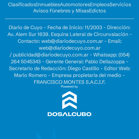
Clasificados
Inmuebles
Automotores
Empleos
Servicios
Avisos Fúnebres y Misas
Edictos
Diario de Cuyo - Fecha de Inicio: 11/2003 - Dirección:
Av. Alem Sur 1639. Esquina Lateral de Circunvalación -
Contacto:
web@diariodecuyo.com.ar
- Email:
web@diariodecuyo.com.ar
/
publicidad@diariodecuyo.com.ar
-
Whatsapp: (054)
264 5045343 - Gerente General: Pablo Dellazoppa -
Secretario de Redacción: Diego Castillo - Editor Web:
Mario Romero - Empresa propietaria del medio -
FRANCISCO MONTES S.A.C.I.F.