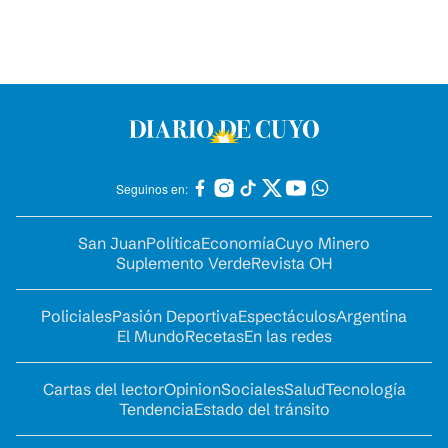
Seguinos en:
San Juan
Política
Economía
Cuyo Minero
Suplemento Verde
Revista OH
Policiales
Pasión Deportiva
Espectáculos
Argentina
El Mundo
Recetas
En las redes
Cartas del lector
Opinion
Sociales
Salud
Tecnología
Tendencia
Estado del tránsito