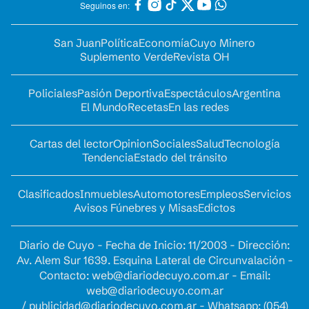
Seguinos en:
San Juan
Política
Economía
Cuyo Minero
Suplemento Verde
Revista OH
Policiales
Pasión Deportiva
Espectáculos
Argentina
El Mundo
Recetas
En las redes
Cartas del lector
Opinion
Sociales
Salud
Tecnología
Tendencia
Estado del tránsito
Clasificados
Inmuebles
Automotores
Empleos
Servicios
Avisos Fúnebres y Misas
Edictos
Diario de Cuyo - Fecha de Inicio: 11/2003 - Dirección:
Av. Alem Sur 1639. Esquina Lateral de Circunvalación -
Contacto:
web@diariodecuyo.com.ar
- Email:
web@diariodecuyo.com.ar
/
publicidad@diariodecuyo.com.ar
-
Whatsapp: (054)