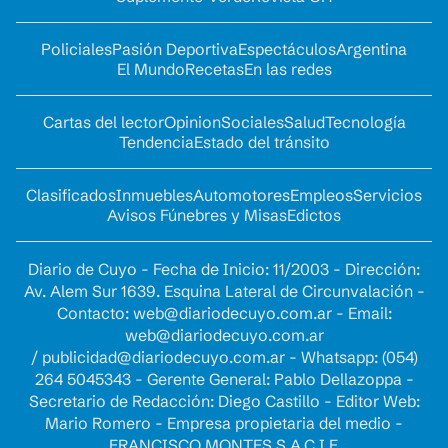
Policiales
Pasión Deportiva
Espectáculos
Argentina
El Mundo
Recetas
En las redes
Cartas del lector
Opinion
Sociales
Salud
Tecnología
Tendencia
Estado del tránsito
Clasificados
Inmuebles
Automotores
Empleos
Servicios
Avisos Fúnebres y Misas
Edictos
Diario de Cuyo - Fecha de Inicio: 11/2003 - Dirección:
Av. Alem Sur 1639. Esquina Lateral de Circunvalación -
Contacto:
web@diariodecuyo.com.ar
- Email:
web@diariodecuyo.com.ar
/
publicidad@diariodecuyo.com.ar
-
Whatsapp: (054)
264 5045343 - Gerente General: Pablo Dellazoppa -
Secretario de Redacción: Diego Castillo - Editor Web:
Mario Romero - Empresa propietaria del medio -
FRANCISCO MONTES S.A.C.I.F.