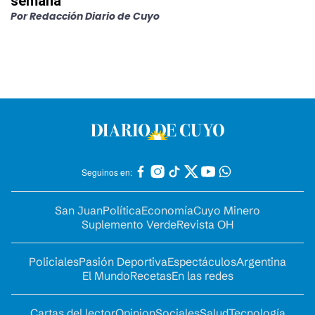
semana
Por
Redacción Diario de Cuyo
Seguinos en:
San Juan
Política
Economía
Cuyo Minero
Suplemento Verde
Revista OH
Policiales
Pasión Deportiva
Espectáculos
Argentina
El Mundo
Recetas
En las redes
Cartas del lector
Opinion
Sociales
Salud
Tecnología