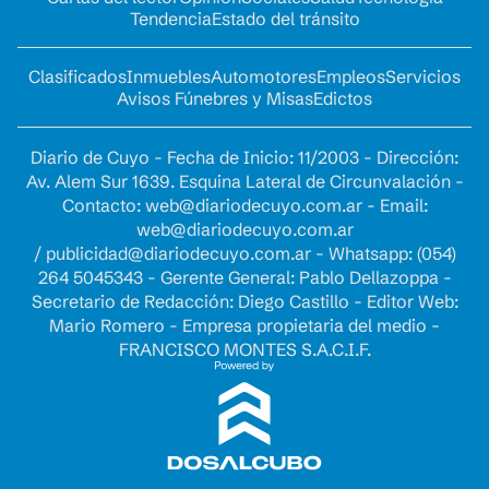
Tendencia
Estado del tránsito
Clasificados
Inmuebles
Automotores
Empleos
Servicios
Avisos Fúnebres y Misas
Edictos
Diario de Cuyo - Fecha de Inicio: 11/2003 - Dirección:
Av. Alem Sur 1639. Esquina Lateral de Circunvalación -
Contacto:
web@diariodecuyo.com.ar
- Email:
web@diariodecuyo.com.ar
/
publicidad@diariodecuyo.com.ar
-
Whatsapp: (054)
264 5045343 - Gerente General: Pablo Dellazoppa -
Secretario de Redacción: Diego Castillo - Editor Web:
Mario Romero - Empresa propietaria del medio -
FRANCISCO MONTES S.A.C.I.F.