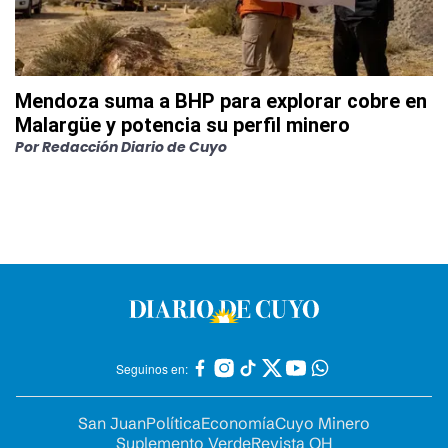
Mendoza suma a BHP para explorar cobre en
Malargüe y potencia su perfil minero
Por
Redacción Diario de Cuyo
Seguinos en:
San Juan
Política
Economía
Cuyo Minero
Suplemento Verde
Revista OH