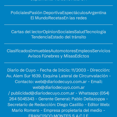
Policiales
Pasión Deportiva
Espectáculos
Argentina
El Mundo
Recetas
En las redes
Cartas del lector
Opinion
Sociales
Salud
Tecnología
Tendencia
Estado del tránsito
Clasificados
Inmuebles
Automotores
Empleos
Servicios
Avisos Fúnebres y Misas
Edictos
Diario de Cuyo - Fecha de Inicio: 11/2003 - Dirección:
Av. Alem Sur 1639. Esquina Lateral de Circunvalación -
Contacto:
web@diariodecuyo.com.ar
- Email:
web@diariodecuyo.com.ar
/
publicidad@diariodecuyo.com.ar
-
Whatsapp: (054)
264 5045343 - Gerente General: Pablo Dellazoppa -
Secretario de Redacción: Diego Castillo - Editor Web:
Mario Romero - Empresa propietaria del medio -
FRANCISCO MONTES S.A.C.I.F.