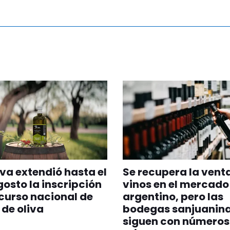
va extendió hasta el
Se recupera la vent
gosto la inscripción
vinos en el mercado
curso nacional de
argentino, pero las
 de oliva
bodegas sanjuanin
siguen con números