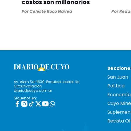
costos son millonarios
Por
Celeste Roco Navea
Por
Redac
Seccione
San Juan
Av. Alem Sur 1639. Esquina Lateral de
Política
Circunvalación
diariodecuyo.com.ar
Economía
Siguenos en:
Cuyo Mine
Suplemen
Revista O