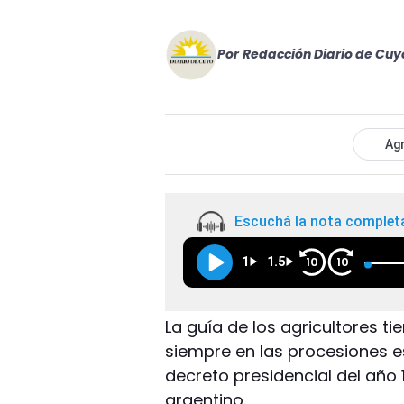
Por
Redacción Diario de Cuy
Agr
Escuchá la nota complet
1
1.5
10
10
La guía de los agricultores 
siempre en las procesiones es
decreto presidencial del año 
argentino.