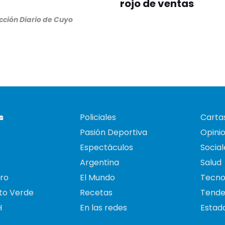
rojo de ventas
ción Diario de Cuyo
s
Policiales
Cartas
Pasión Deportiva
Opini
Espectáculos
Social
Argentina
Salud
ro
El Mundo
Tecno
to Verde
Recetas
Tende
H
En las redes
Estado