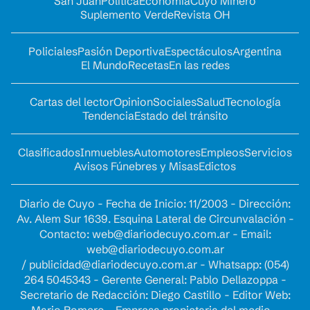
San Juan
Política
Economía
Cuyo Minero
Suplemento Verde
Revista OH
Policiales
Pasión Deportiva
Espectáculos
Argentina
El Mundo
Recetas
En las redes
Cartas del lector
Opinion
Sociales
Salud
Tecnología
Tendencia
Estado del tránsito
Clasificados
Inmuebles
Automotores
Empleos
Servicios
Avisos Fúnebres y Misas
Edictos
Diario de Cuyo - Fecha de Inicio: 11/2003 - Dirección:
Av. Alem Sur 1639. Esquina Lateral de Circunvalación -
Contacto:
web@diariodecuyo.com.ar
- Email:
web@diariodecuyo.com.ar
/
publicidad@diariodecuyo.com.ar
-
Whatsapp: (054)
264 5045343 - Gerente General: Pablo Dellazoppa -
Secretario de Redacción: Diego Castillo - Editor Web: