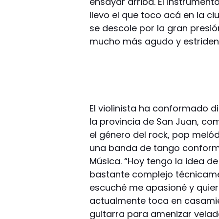
ensayar arriba. El instrument
llevo el que toco acá en la ci
se descole por la gran presió
mucho más agudo y estridente
El violinista ha conformado d
la provincia de San Juan, co
el género del rock, pop meló
una banda de tango conforma
Música. “Hoy tengo la idea de
bastante complejo técnicamen
escuché me apasioné y quiero
actualmente toca en casami
guitarra para amenizar vela