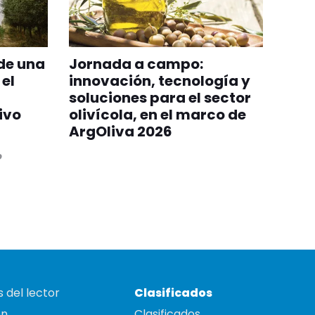
de una
Jornada a campo:
 el
innovación, tecnología y
soluciones para el sector
ivo
olivícola, en el marco de
ArgOliva 2026
o
 del lector
Clasificados
on
Clasificados