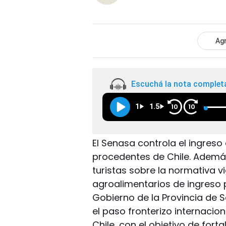
Agr
Escuchá la nota complet
1
1.5
10
10
El Senasa controla el ingreso
procedentes de Chile. Además 
turistas sobre la normativa v
agroalimentarios de ingreso p
Gobierno de la Provincia de S
el paso fronterizo internacio
Chile, con el objetivo de fort