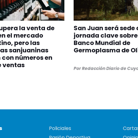
upera la venta de
San Juan será sede 
en el mercado
jornada clave sobre
ino, pero las
Banco Mundial de
as sanjuaninas
Germoplasma de Ol
n con números en
e ventas
Por
Redacción Diario de Cuy
s
Policiales
Cartas
Pasión Deportiva
Opini