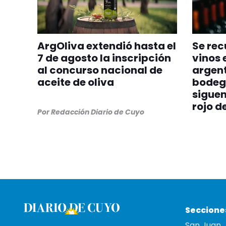
ArgOliva extendió hasta el
Se rec
7 de agosto la inscripción
vinos 
al concurso nacional de
argent
aceite de oliva
bodeg
sigue
rojo d
Por
Redacción Diario de Cuyo
Seccione
San Juan