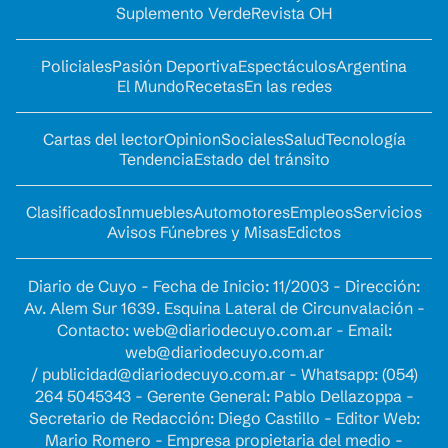
Suplemento Verde
Revista OH
Policiales
Pasión Deportiva
Espectáculos
Argentina
El Mundo
Recetas
En las redes
Cartas del lector
Opinion
Sociales
Salud
Tecnología
Tendencia
Estado del tránsito
Clasificados
Inmuebles
Automotores
Empleos
Servicios
Avisos Fúnebres y Misas
Edictos
Diario de Cuyo - Fecha de Inicio: 11/2003 - Dirección:
Av. Alem Sur 1639. Esquina Lateral de Circunvalación -
Contacto:
web@diariodecuyo.com.ar
- Email:
web@diariodecuyo.com.ar
/
publicidad@diariodecuyo.com.ar
-
Whatsapp: (054)
264 5045343 - Gerente General: Pablo Dellazoppa -
Secretario de Redacción: Diego Castillo - Editor Web:
Mario Romero - Empresa propietaria del medio -