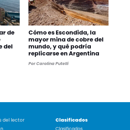
ar de
Cómo es Escondida, la
e
mayor mina de cobre del
e del
mundo, y qué podría
replicarse en Argentina
Por
Carolina Putelli
 del lector
Clasificados
on
Clasificados