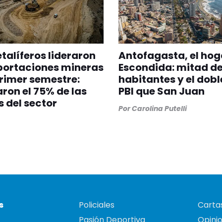
talíferos lideraron
Antofagasta, el hog
portaciones mineras
Escondida: mitad d
primer semestre:
habitantes y el dobl
ron el 75% de las
PBI que San Juan
s del sector
Por
Carolina Putelli
s
Policiales
Cartas
Pasión Deportiva
Opini