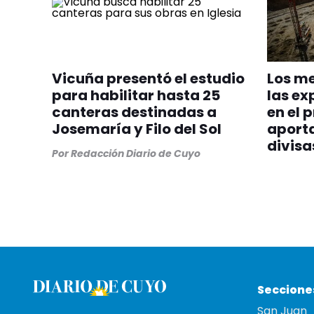
Vicuña presentó el estudio
Los me
para habilitar hasta 25
las ex
canteras destinadas a
en el 
Josemaría y Filo del Sol
aporta
divisa
Por
Redacción Diario de Cuyo
Seccione
San Juan