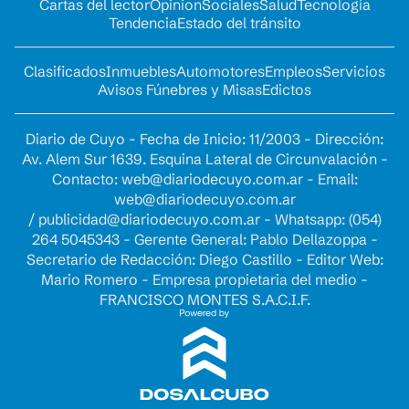
Cartas del lector
Opinion
Sociales
Salud
Tecnología
Tendencia
Estado del tránsito
Clasificados
Inmuebles
Automotores
Empleos
Servicios
Avisos Fúnebres y Misas
Edictos
Diario de Cuyo - Fecha de Inicio: 11/2003 - Dirección:
Av. Alem Sur 1639. Esquina Lateral de Circunvalación -
Contacto:
web@diariodecuyo.com.ar
- Email:
web@diariodecuyo.com.ar
/
publicidad@diariodecuyo.com.ar
-
Whatsapp: (054)
264 5045343 - Gerente General: Pablo Dellazoppa -
Secretario de Redacción: Diego Castillo - Editor Web:
Mario Romero - Empresa propietaria del medio -
FRANCISCO MONTES S.A.C.I.F.