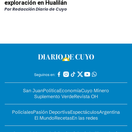
exploración en Hualilán
Por
Redacción Diario de Cuyo
Seguinos en:
San Juan
Política
Economía
Cuyo Minero
Suplemento Verde
Revista OH
Policiales
Pasión Deportiva
Espectáculos
Argentina
El Mundo
Recetas
En las redes