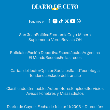
Seguinos en:
San Juan
Política
Economía
Cuyo Minero
Suplemento Verde
Revista OH
Policiales
Pasión Deportiva
Espectáculos
Argentina
El Mundo
Recetas
En las redes
Cartas del lector
Opinion
Sociales
Salud
Tecnología
Tendencia
Estado del tránsito
Clasificados
Inmuebles
Automotores
Empleos
Servicios
Avisos Fúnebres y Misas
Edictos
Diario de Cuyo - Fecha de Inicio: 11/2003 - Dirección: