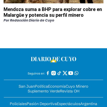
Mendoza suma a BHP para explorar cobre en
Malargüe y potencia su perfil minero
Por
Redacción Diario de Cuyo
Seguinos en:
San Juan
Política
Economía
Cuyo Minero
Suplemento Verde
Revista OH
Policiales
Pasión Deportiva
Espectáculos
Argentina