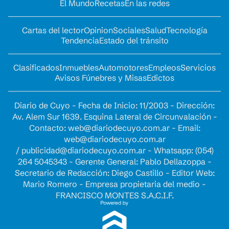
El Mundo
Recetas
En las redes
Cartas del lector
Opinion
Sociales
Salud
Tecnología
Tendencia
Estado del tránsito
Clasificados
Inmuebles
Automotores
Empleos
Servicios
Avisos Fúnebres y Misas
Edictos
Diario de Cuyo - Fecha de Inicio: 11/2003 - Dirección:
Av. Alem Sur 1639. Esquina Lateral de Circunvalación -
Contacto:
web@diariodecuyo.com.ar
- Email:
web@diariodecuyo.com.ar
/
publicidad@diariodecuyo.com.ar
-
Whatsapp: (054)
264 5045343 - Gerente General: Pablo Dellazoppa -
Secretario de Redacción: Diego Castillo - Editor Web:
Mario Romero - Empresa propietaria del medio -
FRANCISCO MONTES S.A.C.I.F.