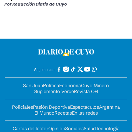
Por
Redacción Diario de Cuyo
Seguinos en:
San Juan
Política
Economía
Cuyo Minero
Suplemento Verde
Revista OH
Policiales
Pasión Deportiva
Espectáculos
Argentina
El Mundo
Recetas
En las redes
Cartas del lector
Opinion
Sociales
Salud
Tecnología