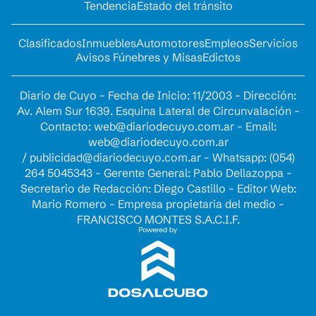
Tendencia
Estado del tránsito
Clasificados
Inmuebles
Automotores
Empleos
Servicios
Avisos Fúnebres y Misas
Edictos
Diario de Cuyo - Fecha de Inicio: 11/2003 - Dirección:
Av. Alem Sur 1639. Esquina Lateral de Circunvalación -
Contacto:
web@diariodecuyo.com.ar
- Email:
web@diariodecuyo.com.ar
/
publicidad@diariodecuyo.com.ar
-
Whatsapp: (054)
264 5045343 - Gerente General: Pablo Dellazoppa -
Secretario de Redacción: Diego Castillo - Editor Web:
Mario Romero - Empresa propietaria del medio -
FRANCISCO MONTES S.A.C.I.F.