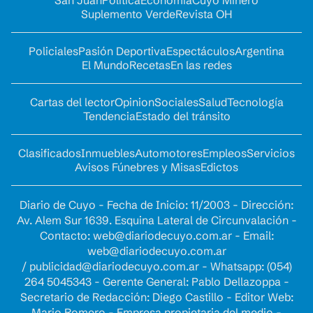
Suplemento Verde
Revista OH
Policiales
Pasión Deportiva
Espectáculos
Argentina
El Mundo
Recetas
En las redes
Cartas del lector
Opinion
Sociales
Salud
Tecnología
Tendencia
Estado del tránsito
Clasificados
Inmuebles
Automotores
Empleos
Servicios
Avisos Fúnebres y Misas
Edictos
Diario de Cuyo - Fecha de Inicio: 11/2003 - Dirección:
Av. Alem Sur 1639. Esquina Lateral de Circunvalación -
Contacto:
web@diariodecuyo.com.ar
- Email:
web@diariodecuyo.com.ar
/
publicidad@diariodecuyo.com.ar
-
Whatsapp: (054)
264 5045343 - Gerente General: Pablo Dellazoppa -
Secretario de Redacción: Diego Castillo - Editor Web:
Mario Romero - Empresa propietaria del medio -