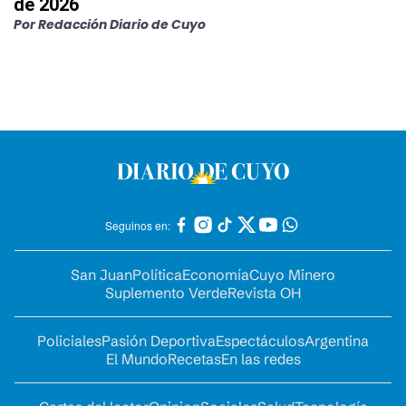
de 2026
Por
Redacción Diario de Cuyo
Seguinos en:
San Juan
Política
Economía
Cuyo Minero
Suplemento Verde
Revista OH
Policiales
Pasión Deportiva
Espectáculos
Argentina
El Mundo
Recetas
En las redes