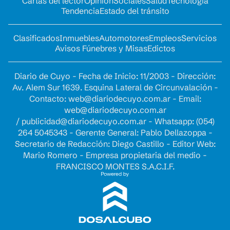
Cartas del lector
Opinion
Sociales
Salud
Tecnología
Tendencia
Estado del tránsito
Clasificados
Inmuebles
Automotores
Empleos
Servicios
Avisos Fúnebres y Misas
Edictos
Diario de Cuyo - Fecha de Inicio: 11/2003 - Dirección:
Av. Alem Sur 1639. Esquina Lateral de Circunvalación -
Contacto:
web@diariodecuyo.com.ar
- Email:
web@diariodecuyo.com.ar
/
publicidad@diariodecuyo.com.ar
-
Whatsapp: (054)
264 5045343 - Gerente General: Pablo Dellazoppa -
Secretario de Redacción: Diego Castillo - Editor Web:
Mario Romero - Empresa propietaria del medio -
FRANCISCO MONTES S.A.C.I.F.