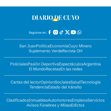
Seguinos en:
San Juan
Política
Economía
Cuyo Minero
Suplemento Verde
Revista OH
Policiales
Pasión Deportiva
Espectáculos
Argentina
El Mundo
Recetas
En las redes
Cartas del lector
Opinion
Sociales
Salud
Tecnología
Tendencia
Estado del tránsito
Clasificados
Inmuebles
Automotores
Empleos
Servicios
Avisos Fúnebres y Misas
Edictos