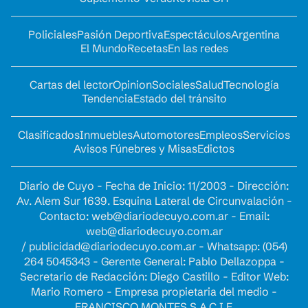
Policiales
Pasión Deportiva
Espectáculos
Argentina
El Mundo
Recetas
En las redes
Cartas del lector
Opinion
Sociales
Salud
Tecnología
Tendencia
Estado del tránsito
Clasificados
Inmuebles
Automotores
Empleos
Servicios
Avisos Fúnebres y Misas
Edictos
Diario de Cuyo - Fecha de Inicio: 11/2003 - Dirección:
Av. Alem Sur 1639. Esquina Lateral de Circunvalación -
Contacto:
web@diariodecuyo.com.ar
- Email:
web@diariodecuyo.com.ar
/
publicidad@diariodecuyo.com.ar
-
Whatsapp: (054)
264 5045343 - Gerente General: Pablo Dellazoppa -
Secretario de Redacción: Diego Castillo - Editor Web:
Mario Romero - Empresa propietaria del medio -
FRANCISCO MONTES S.A.C.I.F.