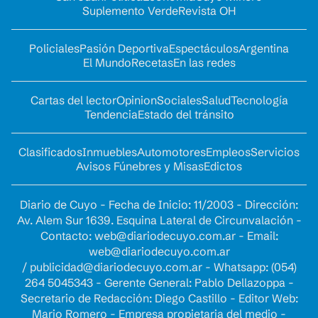
Suplemento Verde
Revista OH
Policiales
Pasión Deportiva
Espectáculos
Argentina
El Mundo
Recetas
En las redes
Cartas del lector
Opinion
Sociales
Salud
Tecnología
Tendencia
Estado del tránsito
Clasificados
Inmuebles
Automotores
Empleos
Servicios
Avisos Fúnebres y Misas
Edictos
Diario de Cuyo - Fecha de Inicio: 11/2003 - Dirección:
Av. Alem Sur 1639. Esquina Lateral de Circunvalación -
Contacto:
web@diariodecuyo.com.ar
- Email:
web@diariodecuyo.com.ar
/
publicidad@diariodecuyo.com.ar
-
Whatsapp: (054)
264 5045343 - Gerente General: Pablo Dellazoppa -
Secretario de Redacción: Diego Castillo - Editor Web:
Mario Romero - Empresa propietaria del medio -