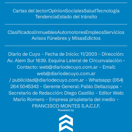
Cartas del lector
Opinion
Sociales
Salud
Tecnología
Tendencia
Estado del tránsito
Clasificados
Inmuebles
Automotores
Empleos
Servicios
Avisos Fúnebres y Misas
Edictos
Diario de Cuyo - Fecha de Inicio: 11/2003 - Dirección:
Av. Alem Sur 1639. Esquina Lateral de Circunvalación -
Contacto:
web@diariodecuyo.com.ar
- Email:
web@diariodecuyo.com.ar
/
publicidad@diariodecuyo.com.ar
-
Whatsapp: (054)
264 5045343 - Gerente General: Pablo Dellazoppa -
Secretario de Redacción: Diego Castillo - Editor Web:
Mario Romero - Empresa propietaria del medio -
FRANCISCO MONTES S.A.C.I.F.