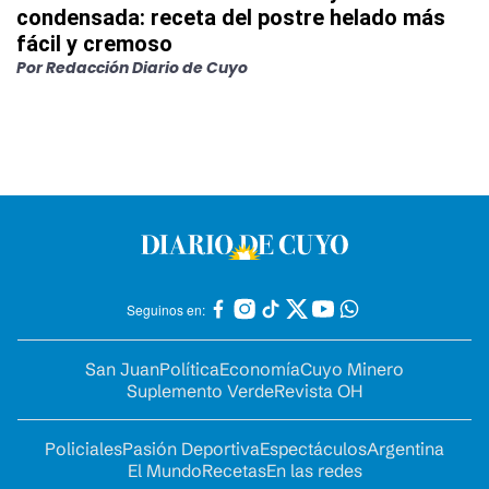
condensada: receta del postre helado más
fácil y cremoso
Por
Redacción Diario de Cuyo
Seguinos en:
San Juan
Política
Economía
Cuyo Minero
Suplemento Verde
Revista OH
Policiales
Pasión Deportiva
Espectáculos
Argentina
El Mundo
Recetas
En las redes