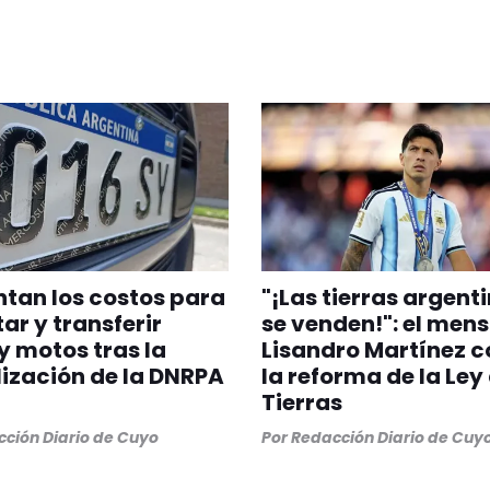
tan los costos para
"¡Las tierras argent
ar y transferir
se venden!": el mens
y motos tras la
Lisandro Martínez c
ización de la DNRPA
la reforma de la Ley
Tierras
ción Diario de Cuyo
Por
Redacción Diario de Cuy