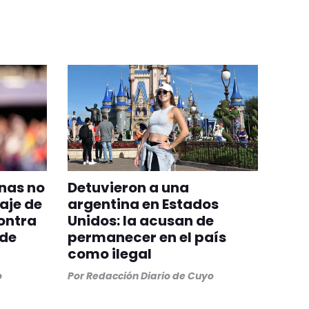
inas no
Detuvieron a una
aje de
argentina en Estados
ontra
Unidos: la acusan de
 de
permanecer en el país
como ilegal
o
Por
Redacción Diario de Cuyo