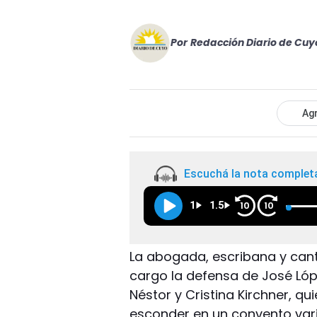
Por
Redacción Diario de Cuy
Agr
Escuchá la nota complet
1
1.5
10
10
La abogada, escribana y can
cargo la defensa de José Lóp
Néstor y Cristina Kirchner, q
esconder en un convento varia