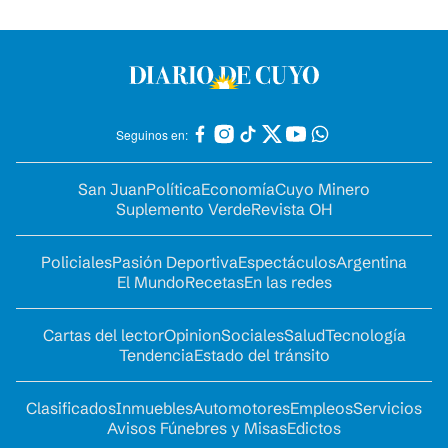
Seguinos en:
San Juan
Política
Economía
Cuyo Minero
Suplemento Verde
Revista OH
Policiales
Pasión Deportiva
Espectáculos
Argentina
El Mundo
Recetas
En las redes
Cartas del lector
Opinion
Sociales
Salud
Tecnología
Tendencia
Estado del tránsito
Clasificados
Inmuebles
Automotores
Empleos
Servicios
Avisos Fúnebres y Misas
Edictos