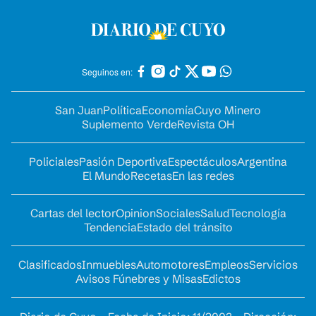
Seguinos en:
San Juan
Política
Economía
Cuyo Minero
Suplemento Verde
Revista OH
Policiales
Pasión Deportiva
Espectáculos
Argentina
El Mundo
Recetas
En las redes
Cartas del lector
Opinion
Sociales
Salud
Tecnología
Tendencia
Estado del tránsito
Clasificados
Inmuebles
Automotores
Empleos
Servicios
Avisos Fúnebres y Misas
Edictos