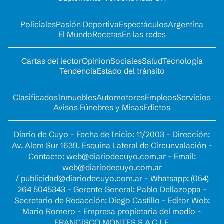
Policiales
Pasión Deportiva
Espectáculos
Argentina
El Mundo
Recetas
En las redes
Cartas del lector
Opinion
Sociales
Salud
Tecnología
Tendencia
Estado del tránsito
Clasificados
Inmuebles
Automotores
Empleos
Servicios
Avisos Fúnebres y Misas
Edictos
Diario de Cuyo - Fecha de Inicio: 11/2003 - Dirección:
Av. Alem Sur 1639. Esquina Lateral de Circunvalación -
Contacto:
web@diariodecuyo.com.ar
- Email:
web@diariodecuyo.com.ar
/
publicidad@diariodecuyo.com.ar
-
Whatsapp: (054)
264 5045343 - Gerente General: Pablo Dellazoppa -
Secretario de Redacción: Diego Castillo - Editor Web:
Mario Romero - Empresa propietaria del medio -
FRANCISCO MONTES S.A.C.I.F.